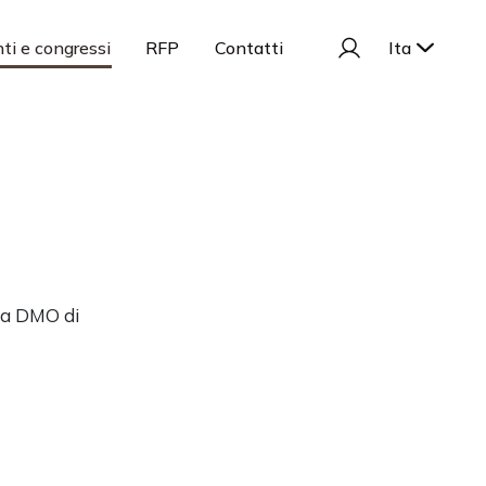
ti e congressi
RFP
Contatti
Ita
lla DMO di