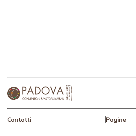
Contatti
Pagine
+39 049 6452575
TEL:
Perchè Pa