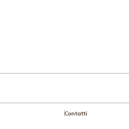
Contatti
dova
Area News