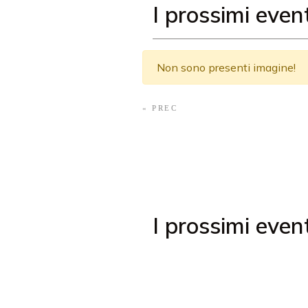
I prossimi event
Non sono presenti imagine!
« PREC
I prossimi even