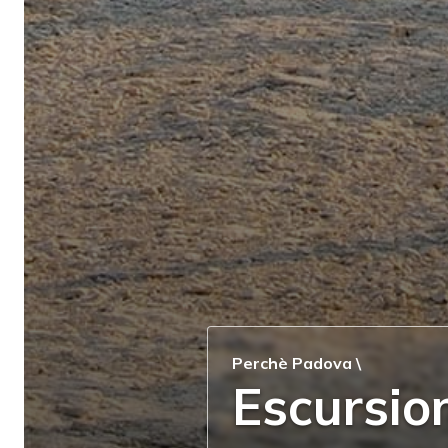
Perchè Padova
\
Escursio