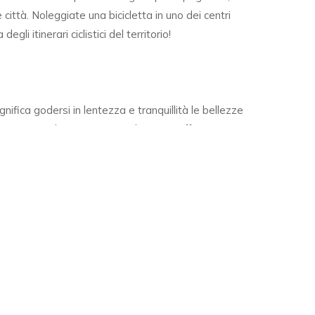
città. Noleggiate una bicicletta in uno dei centri
gli itinerari ciclistici del territorio!
gnifica godersi in lentezza e tranquillità le bellezze
contatto con la natura. Tutto il Veneto offre un ampio
ionati di turismo equestre, grazie alla varietà che
e e ai numerosi centri ippici e alle ippovie sparsi sul
nti e più semplici che costeggiano i fiumi Po, Piave ed
na di Venezia e del Delta del Po, fino ai percorsi di
vi, passando per gli itinerari collinari, le ippovie
operta di una regione ricca di bellezze naturali.
LI A PADOVA
 molto sviluppato in tutta la regione, grazie ad una