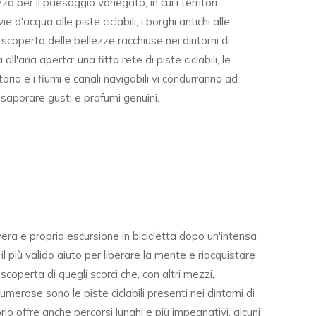
a per il paesaggio variegato, in cui i territori
vie d'acqua alle piste ciclabili, i borghi antichi alle
scoperta delle bellezze racchiuse nei dintorni di
'aria aperta: una fitta rete di piste ciclabili, le
orio e i fiumi e canali navigabili vi condurranno ad
saporare gusti e profumi genuini.
ra e propria escursione in bicicletta dopo un'intensa
l più valido aiuto per liberare la mente e riacquistare
coperta di quegli scorci che, con altri mezzi,
erose sono le piste ciclabili presenti nei dintorni di
torio offre anche percorsi lunghi e più impegnativi, alcuni