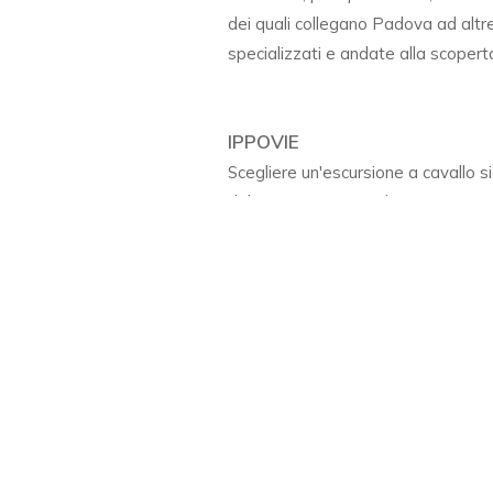
dei quali collegano Padova ad altre 
specializzati e andate alla scoperta de
IPPOVIE
Scegliere un'escursione a cavallo si
del territorio, entrando in stretto 
ventaglio di possibilità agli appass
caratterizza i paesaggi della region
territorio. Dagli itinerari pianeggia
Adige, o che si estendono sulla lagu
montagna, più complessi ed impegnati
venete permettono di andare alla sc
VIE D'ACQUA: FIUMI E CANA
In passato il trasporto fluviale era