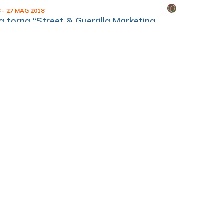
8
- 27 MAG 2018
 torna “Street & Guerrilla Marketing
ntro storico
8
 Daverio: "oggi con Padova vi meraviglio"
rocchi di Padova
1
2
3
4
SUCC »