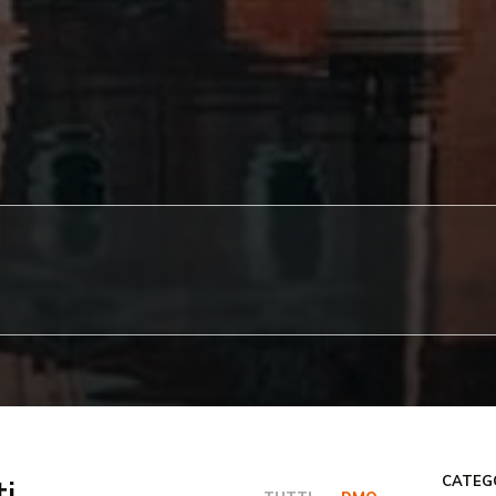
i
CATEG