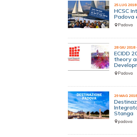
25 LUG 201
HCSC Int
Padova 
Padova
28 GIU 2018
ECIDD 20
theory a
Developm
Padova
29 MAG 201
Destinaz
Integrat
Stanga
padova