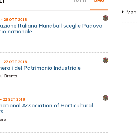
TUTTI
DMO
Mani
8
- 28 OTT 2018
azione Italiana Handball sceglie Padova
ncio nazionale
8
- 27 OTT 2018
erali del Patrimonio Industriale
sul Brenta
- 22 SET 2018
national Association of Horticultural
rs
ere