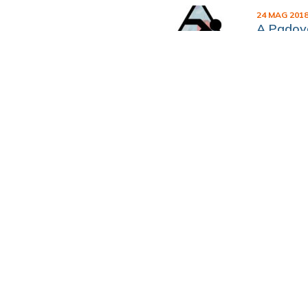
24 MAG 201
A Padova
Festival”
Padova ce
25 MAG 201
Philippe
Caffè Ped
« PREC