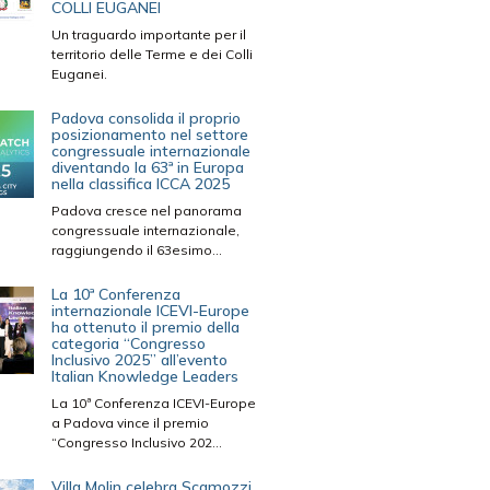
COLLI EUGANEI
Un traguardo importante per il
territorio delle Terme e dei Colli
Euganei.
Padova consolida il proprio
posizionamento nel settore
congressuale internazionale
diventando la 63ª in Europa
nella classifica ICCA 2025
Padova cresce nel panorama
congressuale internazionale,
raggiungendo il 63esimo...
La 10ª Conferenza
internazionale ICEVI-Europe
ha ottenuto il premio della
categoria “Congresso
Inclusivo 2025” all’evento
Italian Knowledge Leaders
La 10ª Conferenza ICEVI-Europe
a Padova vince il premio
“Congresso Inclusivo 202...
Villa Molin celebra Scamozzi