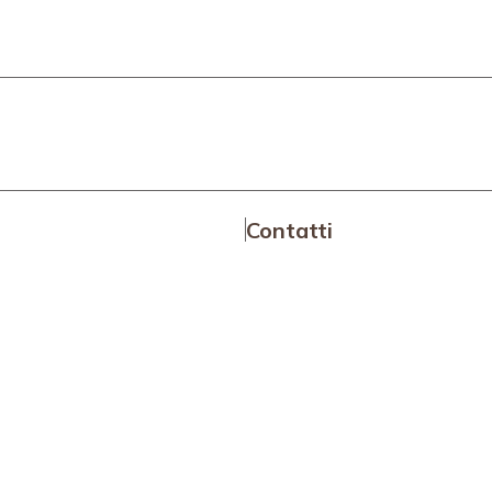
Contatti
dova
Area News
Amministrazione traspare
vizi
Media Room
 un convegno
Contatti
ongressi