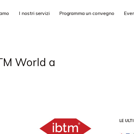
iamo
I nostri servizi
Programma un convegno
Even
BTM World a
LE ULT