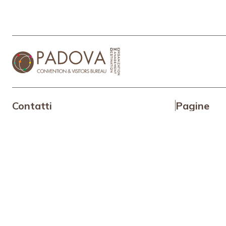
Contatti
Pagine
+39 049 6452575
TEL:
Perchè Pa
info@padovaconvention.it
MAIL:
Chi Siamo
I nostri ser
Programma
Eventi e c
RFP